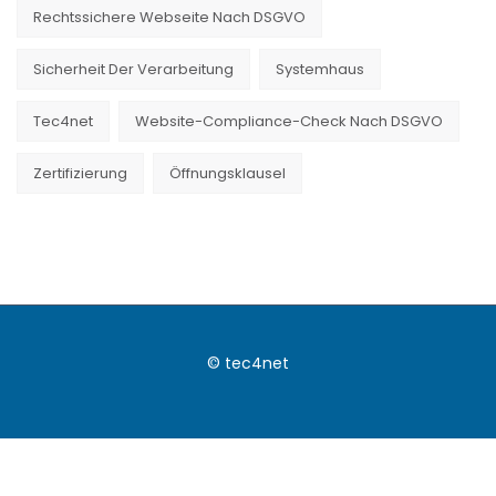
Daten
Rechtssichere Webseite Nach DSGVO
öffentlich
Sicherheit Der Verarbeitung
Systemhaus
zugänglich
im
Tec4net
Website-Compliance-Check Nach DSGVO
Internet,
kann
Zertifizierung
Öffnungsklausel
das
verschiedene
Ursachen
haben.
Entweder
der
© tec4net
Betroffene
hat
die
Daten
selbst