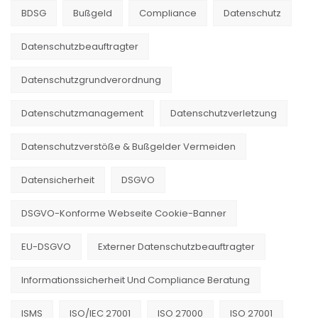
HP
content/uploads/2012/03/ID_diebstahl-
BDSG
Bußgeld
Compliance
Datenschutz
Blade
300×225.jpg“
Center
alt=““
Datenschutzbeauftragter
und
width=“300″
Cisco
Datenschutzgrundverordnung
height=“225″
vBlock
/>
Datenschutzmanagement
Datenschutzverletzung
·
</a>Schufa
Netzwerkkenntnisse
IdentSafe
Datenschutzverstöße & Bußgelder Vermeiden
TCP/IP
ist
·
ein
Datensicherheit
DSGVO
Firewallkenntnisse
neuer
DMZ/Portfreigabe
Dienst,
DSGVO-Konforme Webseite Cookie-Banner
·
der
Changemanagement
Nutzern
EU-DSGVO
Externer Datenschutzbeauftragter
·
dabei
ITIL
helfen
Informationssicherheit Und Compliance Beratung
Prozesse
soll,
·
den
ISMS
ISO/IEC 27001
ISO 27000
ISO 27001