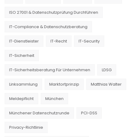
Kommunikative
Risiken
Persönlichkeit
ISO 27001 & Datenschutzprüfung Durchführen
eines
Eigenverantwortliches
Identitätsmissbrauchs
Arbeiten
IT-Compliance & Datenschutzberatung
im
Internet
IT-Dienstleister
IT-Recht
IT-Security
zu
begegnen.
IT-Sicherheit
Wie
arbeitet
IT-Sicherheitsberatung Für Unternehmen
LDSG
IdentSafe
und
Linksammlung
Marktortprinzip
Matthias Walter
was
leistet
Meldepflicht
München
es
wirklich?
Münchener Datenschutzrunde
PCI-DSS
Liegen
Privacy-Richtlinie
personenbezogene