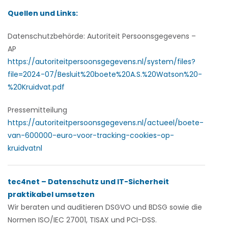
Quellen und Links:
Datenschutzbehörde:
Autoriteit Persoonsgegevens –
AP
https://autoriteitpersoonsgegevens.nl/system/files?
file=2024-07/Besluit%20boete%20A.S.%20Watson%20-
%20Kruidvat.pdf
Pressemitteilung
https://autoriteitpersoonsgegevens.nl/actueel/boete-
van-600000-euro-voor-tracking-cookies-op-
kruidvatnl
tec4net – Datenschutz und IT-Sicherheit
praktikabel umsetzen
Wir beraten und auditieren
DSGVO und BDSG sowie die
Normen ISO/IEC 27001, TISAX und PCI-DSS.