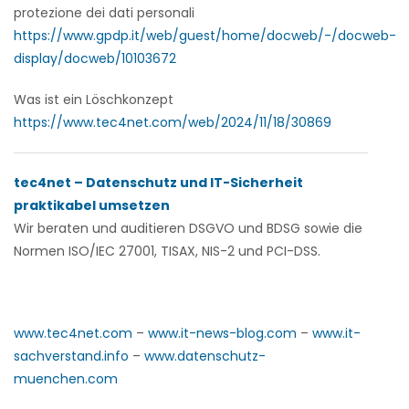
protezione dei dati personali
https://www.gpdp.it/web/guest/home/docweb/-/docweb-
display/docweb/10103672
Was ist ein Löschkonzept
https://www.tec4net.com/web/2024/11/18/30869
tec4net – Datenschutz und IT-Sicherheit
praktikabel umsetzen
Wir beraten und auditieren
DSGVO und BDSG sowie die
Normen ISO/IEC 27001, TISAX, NIS-2 und PCI-DSS.
www.tec4net.com
–
www.it-news-blog.com
–
www.it-
sachverstand.info
–
www.datenschutz-
muenchen.com