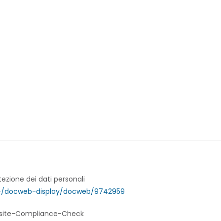
tezione dei dati personali
-/docweb-display/docweb/9742959
bsite-Compliance-Check