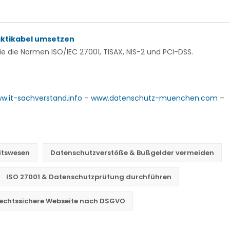
aktikabel umsetzen
 die Normen ISO/IEC 27001, TISAX, NIS-2 und PCI-DSS.
w.it-sachverstand.info
–
www.datenschutz-muenchen.com
–
itswesen
Datenschutzverstöße & Bußgelder vermeiden
ISO 27001 & Datenschutzprüfung durchführen
echtssichere Webseite nach DSGVO