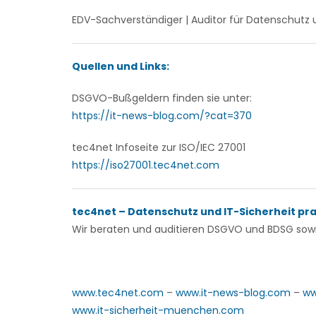
EDV-Sachverständiger | Auditor für Datenschutz 
Quellen und Links:
DSGVO-Bußgeldern finden sie unter:
https://it-news-blog.com/?cat=370
tec4net Infoseite zur ISO/IEC 27001
https://iso27001.tec4net.com
tec4net – Datenschutz und IT-Sicherheit pr
Wir beraten und auditieren
DSGVO und BDSG sowie
www.tec4net.com
–
www.it-news-blog.com
–
ww
www.it-sicherheit-muenchen.com