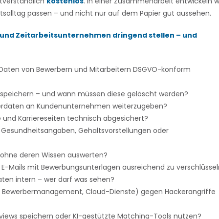
stverständlich
kostenlos
. In einer Zusammenarbeit entwickeln w
eitsalltag passen – und nicht nur auf dem Papier gut aussehen.
r und Zeitarbeitsunternehmen dringend stellen – und
e Daten von Bewerbern und Mitarbeitern DSGVO-konform
h speichern – und wann müssen diese gelöscht werden?
rberdaten an Kundenunternehmen weiterzugeben?
 und Karriereseiten technisch abgesichert?
e Gesundheitsangaben, Gehaltsvorstellungen oder
n ohne deren Wissen auswerten?
E-Mails mit Bewerbungsunterlagen ausreichend zu verschlüsse
aten intern – wer darf was sehen?
e, Bewerbermanagement, Cloud-Dienste) gegen Hackerangriffe
views speichern oder KI-gestützte Matching-Tools nutzen?