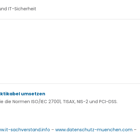
und IT-Sicherheit
aktikabel umsetzen
 die Normen ISO/IEC 27001, TISAX, NIS-2 und PCI-DSS.
w.it-sachverstand.info
–
www.datenschutz-muenchen.com
–