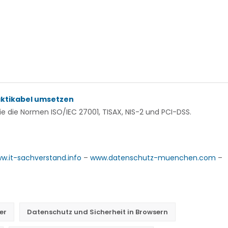
aktikabel umsetzen
 die Normen ISO/IEC 27001, TISAX, NIS-2 und PCI-DSS.
w.it-sachverstand.info
–
www.datenschutz-muenchen.com
–
er
Datenschutz und Sicherheit in Browsern