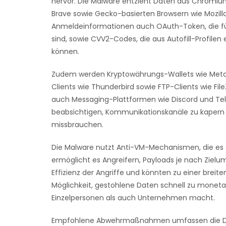
hervor. Die Malware entzieht Daten aus Chromiu
Brave sowie Gecko-basierten Browsern wie Mozil
Anmeldeinformationen auch OAuth-Token, die für
sind, sowie CVV2-Codes, die aus Autofill-Profilen
können.
Zudem werden Kryptowährungs-Wallets wie Meta
Clients wie Thunderbird sowie FTP-Clients wie Fil
auch Messaging-Plattformen wie Discord und Tele
beabsichtigen, Kommunikationskanäle zu kapern od
missbrauchen.
Die Malware nutzt Anti-VM-Mechanismen, die es
ermöglicht es Angreifern, Payloads je nach Zielu
Effizienz der Angriffe und könnten zu einer breite
Möglichkeit, gestohlene Daten schnell zu monetar
Einzelpersonen als auch Unternehmen macht.
Empfohlene Abwehrmaßnahmen umfassen die Durc