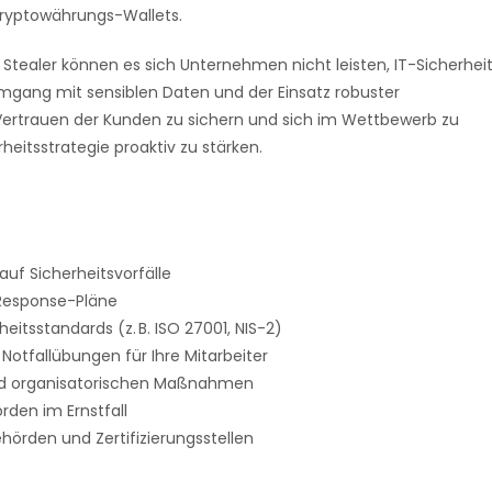
Kryptowährungs-Wallets.
tealer können es sich Unternehmen nicht leisten, IT-Sicherhei
mgang mit sensiblen Daten und der Einsatz robuster
rtrauen der Kunden zu sichern und sich im Wettbewerb zu
heitsstrategie proaktiv zu stärken.
auf Sicherheitsvorfälle
t-Response-Pläne
itsstandards (z. B. ISO 27001, NIS-2)
tfallübungen für Ihre Mitarbeiter
und organisatorischen Maßnahmen
den im Ernstfall
örden und Zertifizierungsstellen