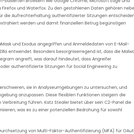
m-basierten Browsern wie Google Chrome, Microsoft Edge und
la Firefox und Waterfox. Zu den gestohlenen Daten gehören neb
 die Aufrechterhaltung authentifizierter Sitzungen entscheide
 extrahiert werden und damit finanziellen Betrug begünstigen
Mask und Exodus angegriffen und Anmeldedaten von E-Mail-
eZilla entwendet. Besonders besorgniserregend ist, dass die Malw
gram angreift, was darauf hindeutet, dass Angreifer
er authentifizierte Sitzungen für Social Engineering zu
 erschweren, sie in Analyseumgebungen zu untersuchen, und
mgebung anzupassen. Diese flexiblen Funktionen steigern die
n Verbreitung führen. Katz Stealer bietet über sein C2-Panel die
isieren, was es zu einer potenziellen Bedrohung für sowohl
hsetzung von Multi-Faktor-Authentifizierung (MFA) für OAu