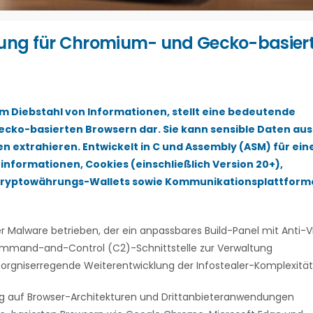
hung für Chromium- und Gecko-basier
m Diebstahl von Informationen, stellt eine bedeutende
cko-basierten Browsern dar. Sie kann sensible Daten aus
 extrahieren. Entwickelt in C und Assembly (ASM) für ein
einformationen, Cookies (einschließlich Version 20+),
 Kryptowährungs-Wallets sowie Kommunikationsplattform
r Malware betrieben, der ein anpassbares Build-Panel mit Anti-
mand-and-Control (C2)-Schnittstelle zur Verwaltung
esorgniserregende Weiterentwicklung der Infostealer-Komplexität
tung auf Browser-Architekturen und Drittanbieteranwendungen