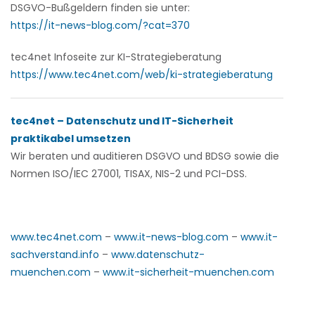
DSGVO-Bußgeldern finden sie unter:
https://it-news-blog.com/?cat=370
tec4net Infoseite zur KI-Strategieberatung
https://www.tec4net.com/web/ki-strategieberatung
tec4net – Datenschutz und IT-Sicherheit
praktikabel umsetzen
Wir beraten und auditieren
DSGVO und BDSG sowie die
Normen ISO/IEC 27001, TISAX, NIS-2 und PCI-DSS.
www.tec4net.com
–
www.it-news-blog.com
–
www.it-
sachverstand.info
–
www.datenschutz-
muenchen.com
–
www.it-sicherheit-muenchen.com