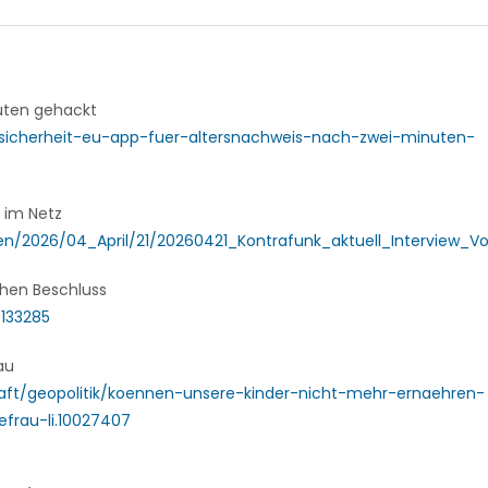
uten gehackt
sicherheit-eu-app-fuer-altersnachweis-nach-zwei-minuten-
t im Netz
n/2026/04_April/21/20260421_Kontrafunk_aktuell_Interview_Vo
chen Beschluss
133285
au
schaft/geopolitik/koennen-unsere-kinder-nicht-mehr-ernaehren-
frau-li.10027407