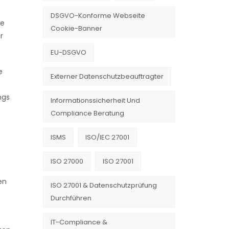
DSGVO-Konforme Webseite
te
Cookie-Banner
r
EU-DSGVO
e
Externer Datenschutzbeauftragter
ngs
Informationssicherheit Und
Compliance Beratung
ISMS
ISO/IEC 27001
ISO 27000
ISO 27001
en
ISO 27001 & Datenschutzprüfung
Durchführen
IT-Compliance &