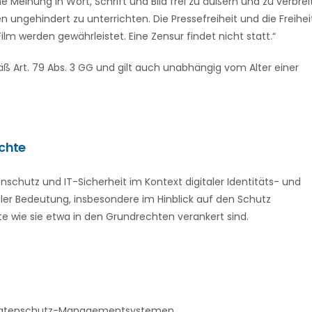
ine Meinung in Wort, Schrift und Bild frei zu äußern und zu verbre
 ungehindert zu unterrichten. Die Pressefreiheit und die Freihei
lm werden gewährleistet. Eine Zensur findet nicht statt.“
äß Art. 79 Abs. 3 GG und gilt auch unabhängig vom Alter einer
echte
chutz und IT-Sicherheit im Kontext digitaler Identitäts- und
 Bedeutung, insbesondere im Hinblick auf den Schutz
te wie sie etwa in den Grundrechten verankert sind.
 Datenschutz-Managementsystemen