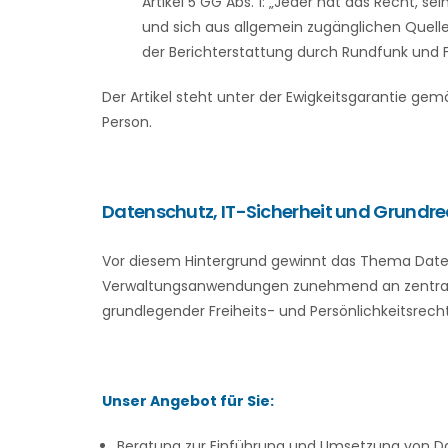
Artikel 5 GG Abs. 1: „Jeder hat das Recht, se
und sich aus allgemein zugänglichen Quellen
der Berichterstattung durch Rundfunk und Fi
Der Artikel steht unter der Ewigkeitsgarantie gem
Person.
Datenschutz, IT-Sicherheit und Grundr
Vor diesem Hintergrund gewinnt das Thema Datens
Verwaltungsanwendungen zunehmend an zentraler
grundlegender Freiheits- und Persönlichkeitsrech
Unser Angebot für Sie:
Beratung zur Einführung und Umsetzung von