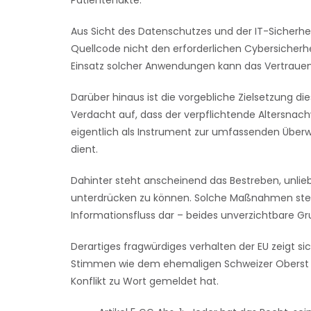
Patientenakte.
Aus Sicht des Datenschutzes und der IT-Sicherhei
Quellcode nicht den erforderlichen Cybersicherhe
Einsatz solcher Anwendungen kann das Vertrauen i
Darüber hinaus ist die vorgebliche Zielsetzung die
Verdacht auf, dass der verpflichtende Altersnac
eigentlich als Instrument zur umfassenden Übe
dient.
Dahinter steht anscheinend das Bestreben, unlieb
unterdrücken zu können. Solche Maßnahmen stelle
Informationsfluss dar – beides unverzichtbare Gr
Derartiges fragwürdiges verhalten der EU zeigt s
Stimmen wie dem ehemaligen Schweizer Oberst J
Konflikt zu Wort gemeldet hat.