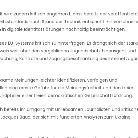
t wird zudem kritisch angemerkt, dass bereits der veröffentlich
itsstandards nach Stand der Technik entspricht. Ein vorschnelle
n digitale Identitätslösungen nachhaltig beeinträchtigen.
ses EU-Systems kritisch zu hinterfragen. Es drängt sich der stark
hweis weit über den vorgeblichen Jugendschutz hinausgeht und
rwachung, Kontrolle und Zugangsbeschränkung des Internetzuga
same Meinungen leichter identifizieren, verfolgen und
n eine ernste Gefahr für die Meinungsfreiheit und den freien
undpfeiler einer freien demokratischen Gesellschaftsordnung.
ich bereits im Umgang mit unliebsamen Journalisten und kritisch
acques Baud, der sich mit fundierten Analysen zum Ukraine-