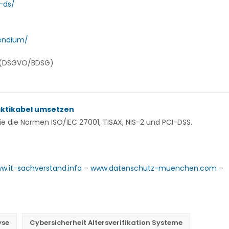
-ds/
endium/
t (DSGVO/BDSG)
aktikabel umsetzen
 die Normen ISO/IEC 27001, TISAX, NIS-2 und PCI-DSS.
w.it-sachverstand.info
–
www.datenschutz-muenchen.com
–
yse
Cybersicherheit Altersverifikation Systeme