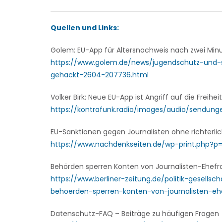
Quellen und Links:
Golem: EU-App für Altersnachweis nach zwei Min
https://www.golem.de/news/jugendschutz-und-
gehackt-2604-207736.html
Volker Birk: Neue EU-App ist Angriff auf die Freihei
https://kontrafunk.radio/images/audio/sendunge
EU-Sanktionen gegen Journalisten ohne richterli
https://www.nachdenkseiten.de/wp-print.php?p=
Behörden sperren Konten von Journalisten-Ehefr
https://www.berliner-zeitung.de/politik-gesell
behoerden-sperren-konten-von-journalisten-ehe
Datenschutz-FAQ – Beiträge zu häufigen Fragen