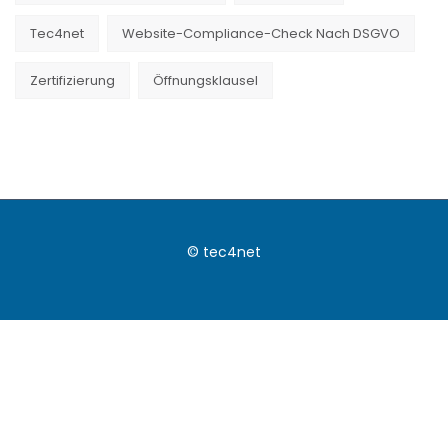
Tec4net
Website-Compliance-Check Nach DSGVO
Zertifizierung
Öffnungsklausel
© tec4net