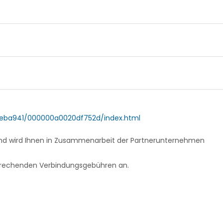
eba941/000000a0020df752d/index.html
 und wird Ihnen in Zusammenarbeit der Partnerunternehmen
ensprechenden Verbindungsgebühren an.