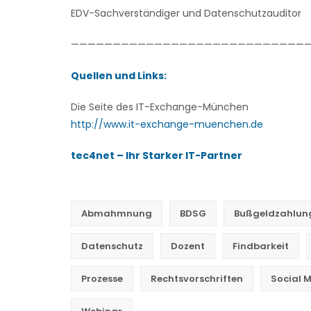
EDV-Sachverständiger und Datenschutzauditor
—————————————————————————————
Quellen und Links:
Die Seite des IT-Exchange-München
http://www.it-exchange-muenchen.de
tec4net – Ihr Starker IT-Partner
orformulierten
<a
Vertrag
href=“https://it-
Abmahmnung
BDSG
Bußgeldzahlun
news-
blog.com/wp-
Datenschutz
Dozent
Findbarkeit
content/uploads/2012/03/ID_diebstahl.jpg“>
<img
Prozesse
Rechtsvorschriften
Social 
class=“alignright
size-