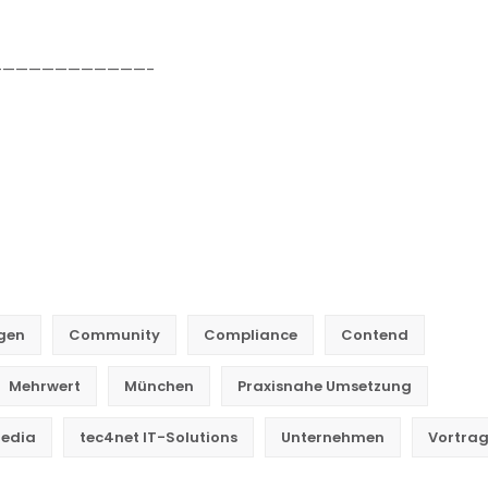
———————————-
gen
Community
Compliance
Contend
Mehrwert
München
Praxisnahe Umsetzung
Media
tec4net IT-Solutions
Unternehmen
Vortra