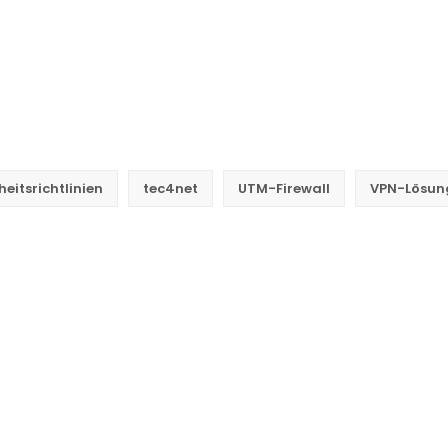
heitsrichtlinien
tec4net
UTM-Firewall
VPN-Lösun