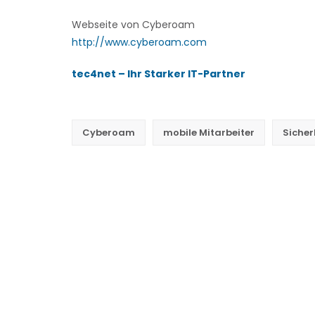
Webseite von Cyberoam
http://www.cyberoam.com
tec4net – Ihr Starker IT-Partner
vorformulierten
<a
Vertrag
href=“https://it-
Cyberoam
mobile Mitarbeiter
Sicher
news-
blog.com/wp-
content/uploads/2012/03/ID_diebstahl.jpg“>
<img
class=“alignright
size-
medium
wp-
image-
784″